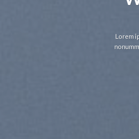
Lorem ip
nonummy 