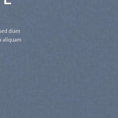
 sed diam
a aliquam