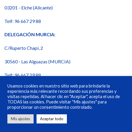
03201 - Elche (Alicante)
Telf: 96 667 29 88
DELEGACIÓN MURCIA:
C/Ruperto Chapi, 2
30560 - Las Alguazas (MURCIA)
Telf: 96 667 29 88
Usamos cookies en nuestro sitio web para brindarle la
experiencia más relevante recordando sus preferencias y
visitas repetidas. Al hacer clic en "Aceptar", acepta el uso de
TODAS las cookies. Puede visitar "Mis ajustes" para
proporcionar un consentimiento controlado.
POLÍTICA DE PRIVACIDAD
POLÍTICA DE COOKIES
POLÍTICA DE CALIDAD
AVISO LEGAL
CONTACTO
Mis ajustes
Aceptar todo
Copyright 2026 ©
-
SIONIN