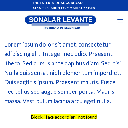
Skip
INGENIERÍA DE SEGURIDAD
MANTENIMIENTO COMUNIDADES
to
content
Lorem ipsum dolor sit amet, consectetur
adipiscing elit. Integer nec odio. Praesent
libero. Sed cursus ante dapibus diam. Sed nisi.
Nulla quis sem at nibh elementum imperdiet.
Duis sagittis ipsum. Praesent mauris. Fusce
nec tellus sed augue semper porta. Mauris
massa. Vestibulum lacinia arcu eget nulla.
Block
"faq-accordian"
not found